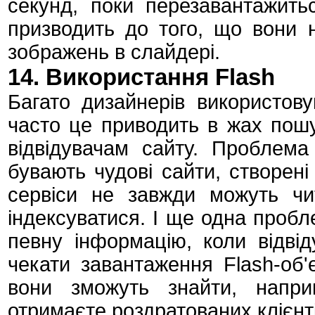
секунд, поки перезавантажитьс
призводить до того, що вони 
зображень в слайдері.
14. Використання Flash
Багато дизайнерів використовую
часто це приводить в жах пошу
відвідувачам сайту. Проблем
бувають чудові сайти, створені
сервіси не завжди можуть ч
індексуватися. І ще одна пробл
певну інформацію, коли відві
чекати завантаження Flash-об'
вони зможуть знайти, напри
отримаєте роздратованих клієнті