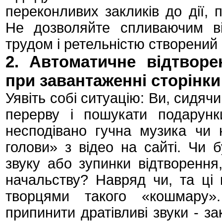
переконливих закликів до дії, 
Не дозволяйте спливаючим ві
трудом і ретельністю створений
2. Автоматичне відтворе
при завантаженні сторінки
Уявіть собі ситуацію: Ви, сидяч
перерву і пошукати подарунк
несподівано гучна музика чи 
голови» з відео на сайті. Чи 
звуку або зупинки відтворенн
начальству? Навряд чи, та ці 
творцями такого «кошмару».
припинити дратівливі звуки - з