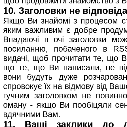
щоб продовжити знайомство з Ва
10. Заголовки не відповід
Якщо Ви знайомі з процесом ст
яким важливим є добре продума
Впадаючі в очі заголовки мож
посиланню, побаченого в RSS
видачі, щоб прочитати те, що 
що те, що Ви написали, не від
вони будуть дуже розчарова
спровокує їх на відмову від Ваш
гучним заголовком не повинно
оману - якщо Ви пообіцяли сенс
вдячними Вам.
11. Ваші заклики до 