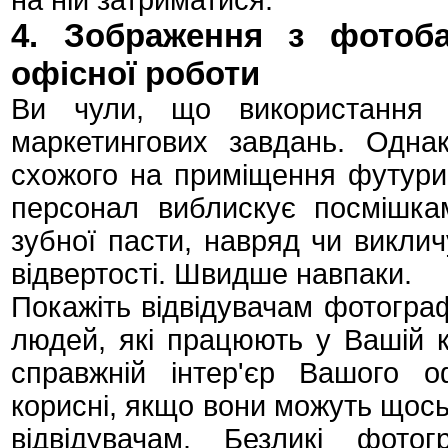
на ній затриматися.
4. Зображення з фотоба
офісної роботи
Ви чули, що використання з
маркетингових завдань. Однак
схожого на приміщення футурис
персонал виблискує посмішка
зубної пасти, навряд чи виклич
відвертості. Швидше навпаки.
Покажіть відвідувачам фотограф
людей, які працюють у Вашій к
справжній інтер'єр Вашого 
корисні, якщо вони можуть щось
відвідувачам. Безликі фото