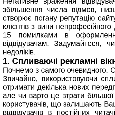
Негативне враження відвідува
збільшення числа відмов, низ
створює погану репутацію сайт
клієнтів з вини непрофесійного
15 помилками в оформленні
відвідувачам. Задумайтеся, ч
недоліків.
1. Спливаючі рекламні вік
Почнемо з самого очевидного. С
Звичайно, використовуючи спли
отримати декілька нових передп
але чи варто це втрати більшої
користувачів, що залишають Ва
відвідувачів в постійних чита