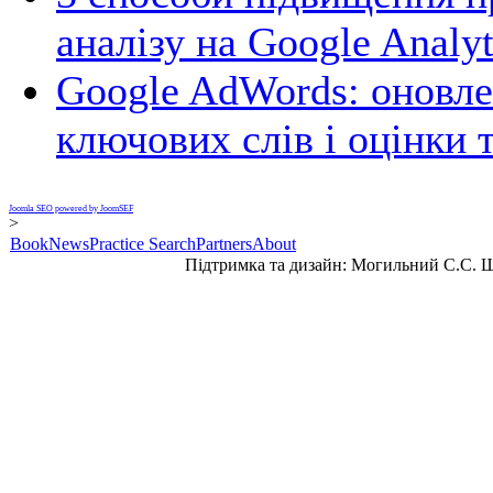
аналізу на Google Analyt
Google AdWords: оновле
ключових слів і оцінки 
Joomla SEO powered by JoomSEF
>
Book
News
Practice Search
Partners
About
Підтримка та дизайн: Могильний С.С. 