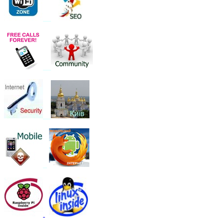
__
__
__
_