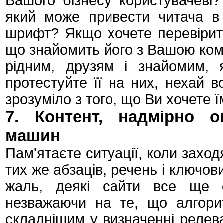
Вашого бізнесу користувачеві?
який може привести читача в 
шрифт? Якщо хочете перевірити,
що знайомить його з Вашою ком
рідним, друзям і знайомим, 
протестуйте її на них, нехай в
зрозуміло з того, що Ви хочете ї
7. Контент, надмірно 
машин
Пам'ятаєте ситуації, коли заходя
тих же абзаців, речень і ключов
жаль, деякі сайти все ще с
незважаючи на те, що алгори
складнішим у визначенні релеван