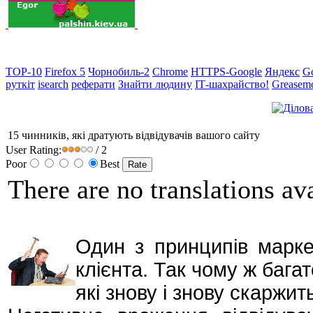
TOP-10
Firefox 5
Чорнобиль-2
Chrome
HTTPS-Google
Яндекс
G
руткіт
isearch
реферати
Знайти людину
ІТ-шахрайство!
Greasem
15 чинників, які дратують відвідувачів вашого сайту
User Rating:
/ 2
Poor
Best
There are no translations ava
Один з принципів марке
клієнта. Так чому ж багат
які знову і знову скаржит