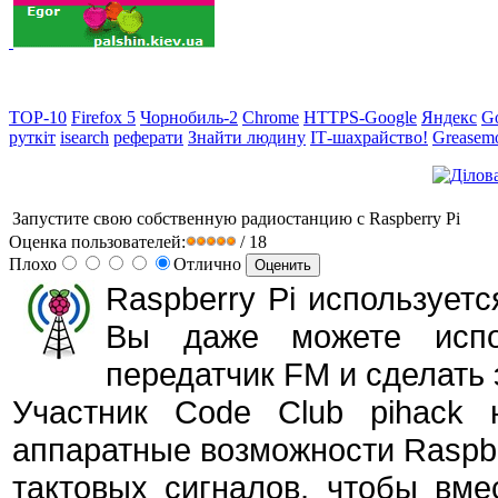
TOP-10
Firefox 5
Чорнобиль-2
Chrome
HTTPS-Google
Яндекс
G
руткіт
isearch
реферати
Знайти людину
ІТ-шахрайство!
Greasem
Запустите свою собственную радиостанцию с Raspberry Pi
Оценка пользователей:
/ 18
Плохо
Отлично
Raspberry Pi использует
Вы даже можете испо
передатчик FM и сделать 
Участник Code Club pihack 
аппаратные возможности Raspbe
тактовых сигналов, чтобы вм