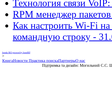
Технология связи VoIP
RPM менеджер пакетов
Как настроить Wi-Fi на
командную строку -
31.
Joomla SEO powered by JoomSEF
>
Книга
Новости
Практика поиска
Партнеры
О нас
Підтримка та дизайн: Могильний С.С. 