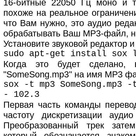
16-битные 22050 Гц моно и 
похоже на реальное ограничени
что Вам нужно, это аудио реда
обрабатывать Ваш MP3-файл, на
Установите звуковой редактор и
sudo apt-get install sox 
Когда это будет сделано, 
"SomeSong.mp3" на имя MP3 фай
sox -t mp3 SomeSong.mp3 -
- 102.3
Первая часть команды перево
частоту дискретизации ауди
Преобразованный трек затем
который обозначается знако