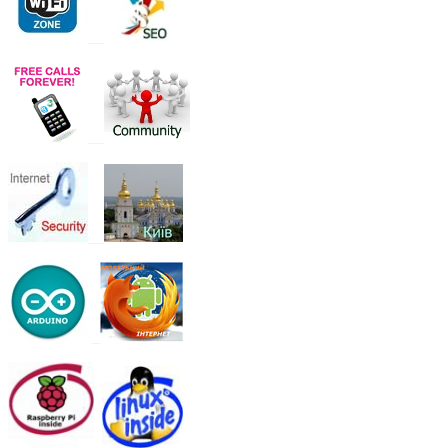
__
__
__
_