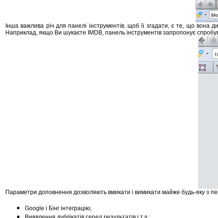
Інша важлива річ для панелі інструментів, щоб її згадати, є те, що вона
Наприклад, якщо Ви шукаєте IMDB, панель інструментів запропонує спробувати
Параметри доповнення дозволяють вмикати і вимикати майже будь-яку з пер
Google і Бінг інтеграцію;
Виявлення дублікатів серед результатів і т.д.: