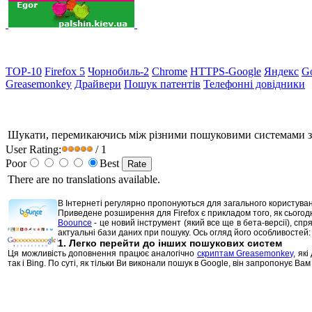
TOP-10
Firefox 5
Чорнобиль-2
Chrome
HTTPS-Google
Яндекс
G
Greasemonkey
Драйвери
Пошук патентів
Телефонні довідники
Шукати, перемикаючись між різними пошуковими системами з 
User Rating:
/ 1
Poor
Best
There are no translations available.
В Інтернеті регулярно пропонуються для загального користуван
Приведене розширення для Firefox є прикладом того, як сього
Boounce
- це новий інструмент (який все ще в бета-версії), с
актуальні бази даних при пошуку. Ось огляд його особливостей:
1. Легко перейти до інших пошукових систем
Ця можливість доповнення працює аналогічно
скриптам Greasemonkey
, як
так і Bing. По суті, як тільки Ви виконали пошук в Google, він запропонує В