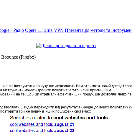
oogle+
Радіо
Opera 11
Київ
VPN
Презентація
методи та інструме
Boounce (Firefox)
ня різні інструменти пошуку, що дозволяють Вам отримати новий досвід і зр
дні інструменти можуть зробити пошук набагато більш приємнішим.
прямований на те, щоб Ви отримали ефективніший пошук. Він дозволяє легко 
і дозволяють швидко переходити від результатів Google до інших пошукових с
ам повторити той же пошук в інших пошукових системах: