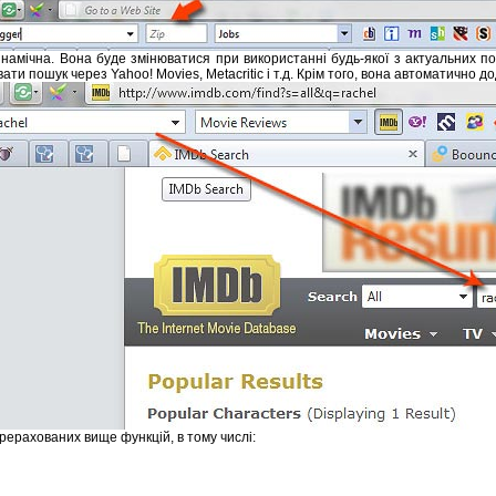
 динамічна. Вона буде змінюватися при використанні будь-якої з актуальних
 пошук через Yahoo! Movies, Metacritic і т.д. Крім того, вона автоматично до
ерахованих вище функцій, в тому числі: