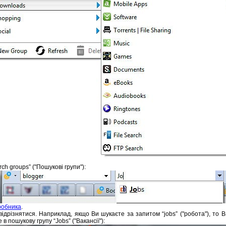
ch groups” ("Пошукові групи"):
робника
.
ідрізнятися. Наприклад, якщо Ви шукаєте за запитом “jobs” ("робота"), то 
в пошукову групу “Jobs” ("Вакансії"):