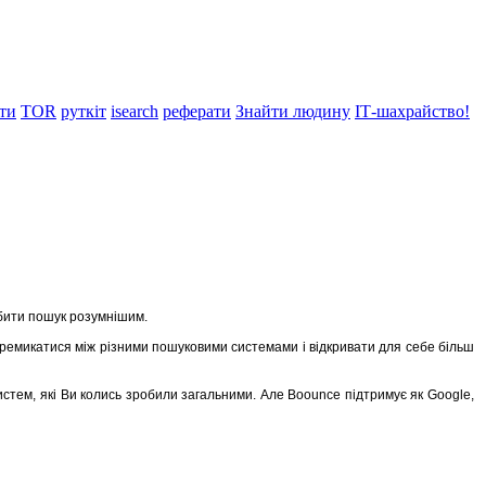
нти
TOR
руткіт
isearch
реферати
Знайти людину
ІТ-шахрайство!
обити пошук розумнішим.
перемикатися між різними пошуковими системами і відкривати для себе більш
истем, які Ви колись зробили загальними. Але Boounce підтримує як Google,