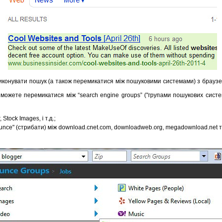
конувати пошук (а також перемикатися між пошуковими системами) з браузер
и можете перемикатися між “search engine groups” ("групами пошукових систе
Stock Images, і т.д.;
unce" (стрибати) між download.cnet.com, downloadweb.org, megadownload.net