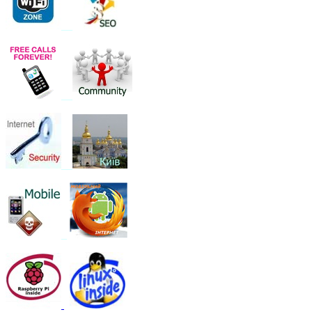
__
__
__
_