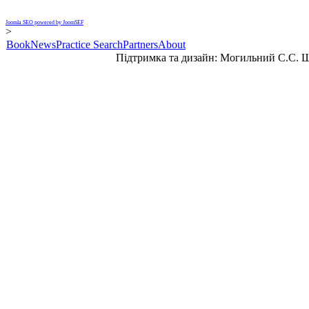
Joomla SEO powered by JoomSEF
>
Book
News
Practice Search
Partners
About
Підтримка та дизайн: Могильний С.С. 