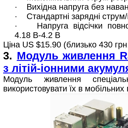
· Вихідна напруга без навант
· Стандартні зарядні струм/н
· Напруга відсічки повног
4.18 В-4.2 В
Ціна US $15.90 (близько 430 грн
3.
Модуль живлення Ra
з літій-іонними акуму
Модуль живлення спеціал
використовувати їх в мобільних