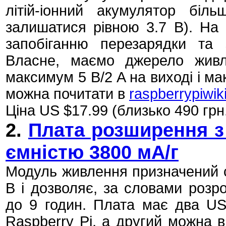
літій-іонний акумулятор біл
залишатися рівною 3.7 В). На 
запобіганню перезарядки та 
Власне, маємо джерело живл
максимум 5 В/2 A на виході і ма
можна почитати в
raspberrypiwik
Ціна US $17.99 (близько 490 грн
2.
Плата розширення з
ємністю 3800 мА/г
Модуль живлення призначений с
B і дозволяє, за словами розр
до 9 годин. Плата має два US
Raspberry Pi, а другий можна 