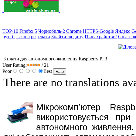
TOP-10
Firefox 5
Чорнобиль-2
Chrome
HTTPS-Google
Яндекс
G
руткіт
isearch
реферати
Знайти людину
ІТ-шахрайство!
Greasem
3 плати для автономного живлення Raspberry Pi 3
User Rating:
/ 21
Poor
Best
There are no translations ava
Мікрокомп’ютер Rasp
використовується при
автономного живлення.