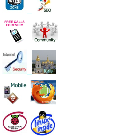
__
__
__
_