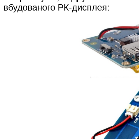
вбудованого РК-дисплея: