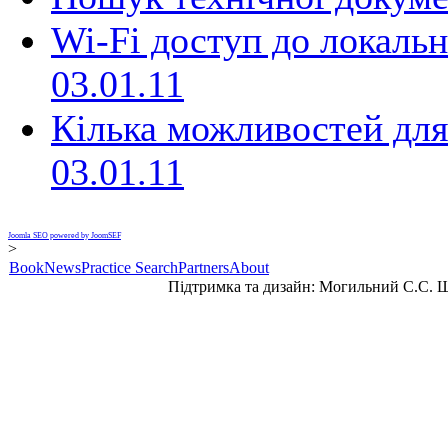
Wi-Fi доступ до локаль
03.01.11
Кілька можливостей для
03.01.11
Joomla SEO powered by JoomSEF
>
Book
News
Practice Search
Partners
About
Підтримка та дизайн: Могильний С.С. 