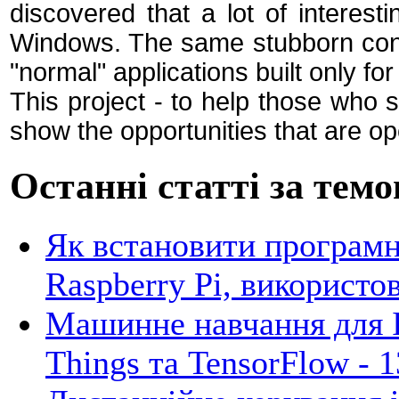
discovered that a lot of interes
Windows.
The same stubborn confi
"normal" applications built only f
This project
-
to help
those who st
show
the opportunities that
are o
Останні статті за темо
Як встановити програмн
Raspberry Pi, використ
Машинне навчання для 
Things та TensorFlow -
1