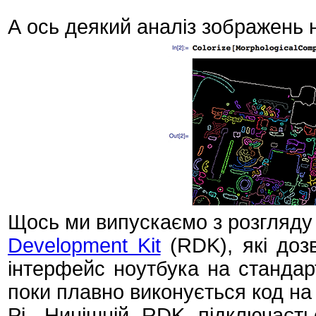
А ось деякий аналіз зображень н
Щось ми випускаємо з розгляду 
Development Kit
(RDK), які доз
інтерфейс ноутбука на стандар
поки плавно виконується код н
Pi. Нинішній RDK підключаєть