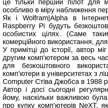
це тільки перший пілот для м
особливо в міру наближення пер
Як і Wolfram|Alpha в Інтерне
Raspberry Pi будуть безкошто
особистих цілях. (Саме так
комерційного використання, для 
У примітці до історії, автор м
другим комп'ютером за весь час
для безкоштовного використ
комп'ютери в університетах з лі
Computer Стіва Джобса в 1988 р
Автор і досі сьогодні регуляр
йому, наскільки важливою була
про купку комп'ютерів NeXT, я