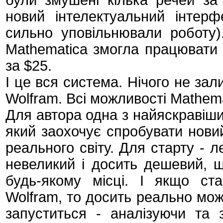
були змушені кілька речей за
новий інтелектуальний інтер
сильно уповільнювали роботу
Mathematica змогла працювати в
за $25.
І це вся система. Нічого не за
Wolfram. Всі можливості Mathema
Для автора одна з найяскравіших
який заохочує спробувати нови
реального світу. Для старту - л
невеликий і досить дешевий, 
будь-якому місці. І якщо с
Wolfram, то досить реально мож
запуститься - аналізуючи та 