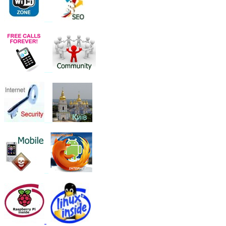
__
__
__
_