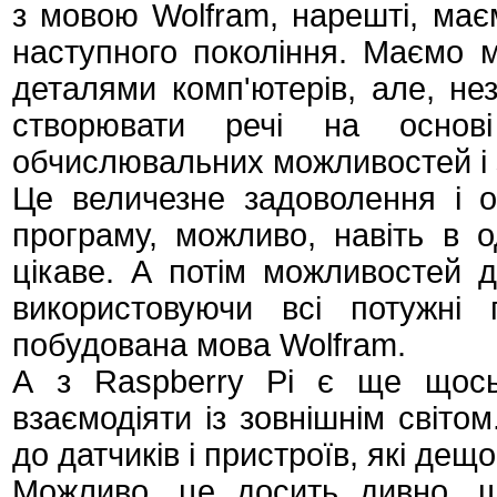
з мовою Wolfram, нарешті, має
наступного покоління. Маємо м
деталями комп'ютерів, але, нез
створювати речі на основі 
обчислювальних можливостей і 
Це величезне задоволення і ос
програму, можливо, навіть в 
цікаве. А потім можливостей 
використовуючи всі потужні
побудована мова Wolfram.
А з Raspberry Pi є ще щось
взаємодіяти із зовнішнім світом
до датчиків і пристроїв, які дещ
Можливо, це досить дивно, щ