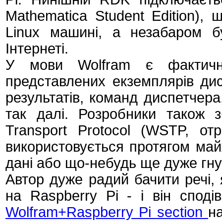
Mathematica Student Edition),
Linux машині, а незабаром б
Інтернеті.
У мови Wolfram є фактичн
представлених екземплярів дис
результатів, команд диспетчера
так далі. Розробники також 
Transport Protocol (WSTP, от
використовується протягом майж
дані або що-небудь ще дуже гну
Автор дуже радий бачити речі,
на Raspberry Pi - і він споді
Wolfram+Raspberry Pi section
н