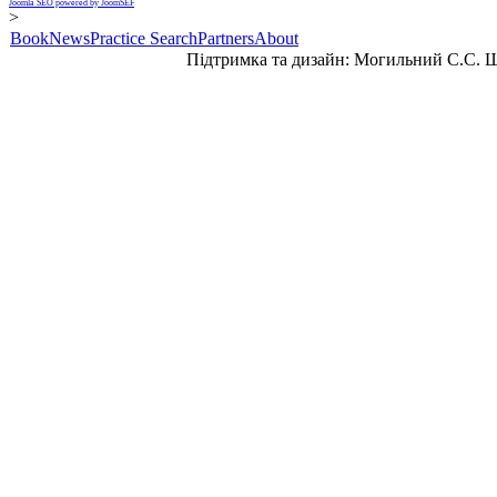
Joomla SEO powered by JoomSEF
>
Book
News
Practice Search
Partners
About
Підтримка та дизайн: Могильний С.С. 