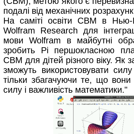
(CBM), метою якого є перевизн
подалі від механічних розрахун
На саміті освіти CBM в Нью-
Wolfram Research для інтеграц
мови Wolfram в майбутні об
зробить Pi першокласною пл
CBM для дітей різного віку. Як
зможуть використовувати сил
тільки збагачуючи те, що вони
силу і важливість математики."