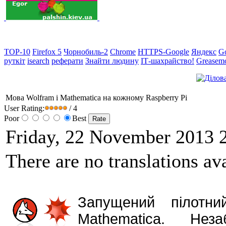
TOP-10
Firefox 5
Чорнобиль-2
Chrome
HTTPS-Google
Яндекс
G
руткіт
isearch
реферати
Знайти людину
ІТ-шахрайство!
Greasem
Мова Wolfram і Mathematica на кожному Raspberry Pi
User Rating:
/ 4
Poor
Best
Friday, 22 November 2013 
There are no translations ava
Запущений пілотн
Mathematica. Не