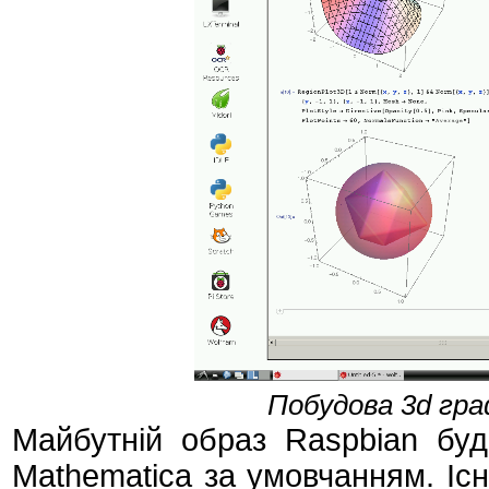
Побудова 3d граф
Майбутній образ Raspbian бу
Mathematica за умовчанням. Існ