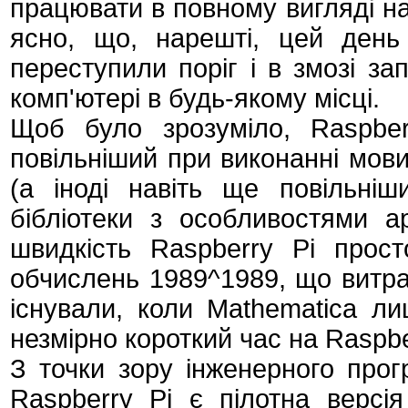
працювати в повному вигляді на
ясно, що, нарешті, цей день
переступили поріг і в змозі з
комп'ютері в будь-якому місці.
Щоб було зрозуміло, Raspber
повільніший при виконанні мови
(а іноді навіть ще повільніш
бібліотеки з особливостями а
швидкість Raspberry Pi прост
обчислень 1989^1989, що витрач
існували, коли Mathematica ли
незмірно короткий час на Raspbe
З точки зору інженерного прог
Raspberry Pi є пілотна версі